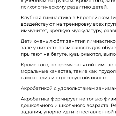
к учебным нагрузкам. Кроме того, зан
психологическому развитию детей.
Клубная гимнастика в Европейском Ги
воздействуют на тренировку всех гру
иммунитет, крепкую мускулатуру, разв
Дети очень любят занятия гимнастикой
зале у них есть возможность для обу
прыгают на батуте, кувыркаются, вып
Кроме того, во время занятий гимнас
моральные качества, такие как: трудо
самоанализ и стрессоустойчивость.
Акробатикой с удовольствием занимают
Акробатика формирует не только физи
дошкольного и школьного возраста. Р
задания, упорно идти к поставленной 