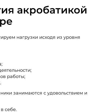
тия акробатикой
тре
тируем нагрузки исходя из уровня
;
деятельности;
ов работы;
.
нники занимаются с удовольствием и
в себе.