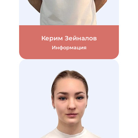
Керим Зейналов
Информация