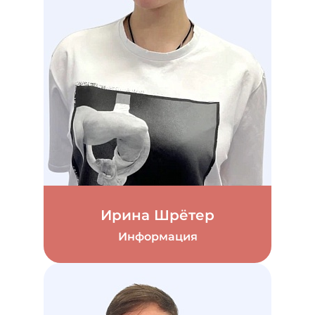
Ирина Шрётер
Информация