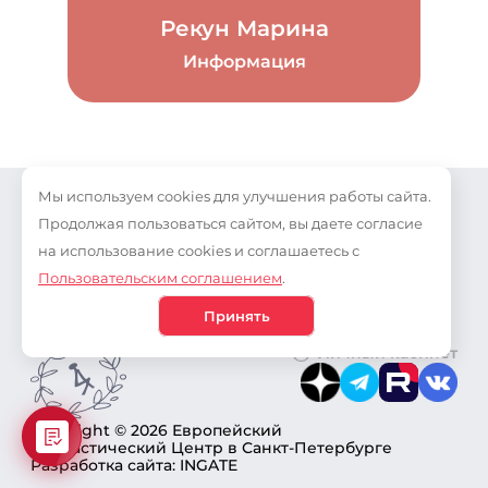
Рекун Марина
Информация
Мы используем cookies для улучшения работы сайта.
О нас
Политика
Прайс-лист
конфиденциальности
Продолжая пользоваться сайтом, вы даете согласие
Направления
на использование cookies и соглашаетесь с
Наши Видео
Пользовательским соглашением
.
Частые вопросы
Новости
Принять
Личный кабинет
Copyright © 2026 Европейский
Гимнастический Центр в Санкт-Петербурге
Разработка сайта: INGATE