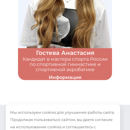
Гостева Анастасия
Кандидат в мастера спорта России
по спортивной гимнастике и
спортивной акробатике
Информация
Мы используем cookies для улучшения работы сайта.
О нас
Политика
Прайс-лист
конфиденциальности
Продолжая пользоваться сайтом, вы даете согласие
Направления
на использование cookies и соглашаетесь с
Наши Видео