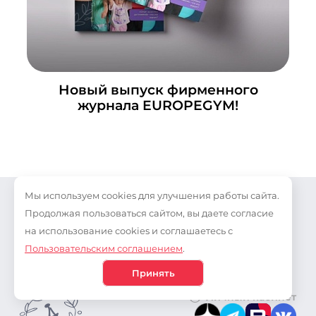
Новый выпуск фирменного
журнала EUROPEGYM!
Мы используем cookies для улучшения работы сайта.
О нас
Политика
Прайс-лист
конфиденциальности
Продолжая пользоваться сайтом, вы даете согласие
Направления
на использование cookies и соглашаетесь с
Наши Видео
Пользовательским соглашением
.
Частые вопросы
Новости
Принять
Личный кабинет